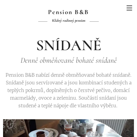
Pension B&B
Klidný rodinný pension
SNÍDANĚ
Denně obměňované bohaté snídaně
Pension B&B nabízí denně obměňované bohaté snídaně.
Snídaně jsou servírované a jsou kombinací studených a
teplých pokrmů, doplněných o čerstvé pečivo, domácí
marmelády, ovoce a zeleninu. Součástí snídaní jsou
studené a teplé nápoje dle vlastního výběru.